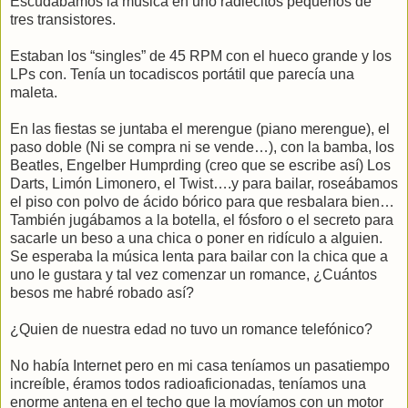
Escudábamos la música en uno radiecitos pequeños de
tres transistores.
Estaban los “singles” de 45 RPM con el hueco grande y los
LPs con. Tenía un tocadiscos portátil que parecía una
maleta.
En las fiestas se juntaba el merengue (piano merengue), el
paso doble (Ni se compra ni se vende…), con la bamba, los
Beatles, Engelber Humprding (creo que se escribe así) Los
Darts, Limón Limonero, el Twist….y para bailar, roseábamos
el piso con polvo de ácido bórico para que resbalara bien…
También jugábamos a la botella, el fósforo o el secreto para
sacarle un beso a una chica o poner en ridículo a alguien.
Se esperaba la música lenta para bailar con la chica que a
uno le gustara y tal vez comenzar un romance, ¿Cuántos
besos me habré robado así?
¿Quien de nuestra edad no tuvo un romance telefónico?
No había Internet pero en mi casa teníamos un pasatiempo
increíble, éramos todos radioaficionadas, teníamos una
enorme antena en el techo que la movíamos con un motor