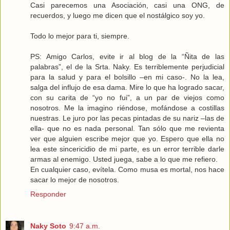
Casi parecemos una Asociación, casi una ONG, de
recuerdos, y luego me dicen que el nostálgico soy yo.
Todo lo mejor para ti, siempre.
PS: Amigo Carlos, evite ir al blog de la “Ñita de las
palabras”, el de la Srta. Naky. Es terriblemente perjudicial
para la salud y para el bolsillo –en mi caso-. No la lea,
salga del influjo de esa dama. Mire lo que ha logrado sacar,
con su carita de “yo no fui”, a un par de viejos como
nosotros. Me la imagino riéndose, mofándose a costillas
nuestras. Le juro por las pecas pintadas de su nariz –las de
ella- que no es nada personal. Tan sólo que me revienta
ver que alguien escribe mejor que yo. Espero que ella no
lea este sincericidio de mi parte, es un error terrible darle
armas al enemigo. Usted juega, sabe a lo que me refiero.
En cualquier caso, evítela. Como musa es mortal, nos hace
sacar lo mejor de nosotros.
Responder
Naky Soto
9:47 a.m.