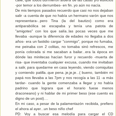
-por temor a los derrumbes- en fin..yo aún no nacía.
De mis tiempos pasados recuerdo que casi no nos dejaban
salir -a cuenta de que no había un hermano varón que nos
representara-..pero Tina (la del bautizo) como era
antiparabólica se escapaba y tenía una patota de
"amigotes" con los que salía..las pocas veces que me
llevaba -aunque la diferencia de edades no llegaba a dos
años- era un fastidio cargar "conmigo", porque no fumaba,
me peinaba con 2 colitas, no tomaba sinó refrescos, me
ponía colorada si me sacaban a bailar...era la época en
dónde las minitecas hacían furor y recuerdo -muerta de
risa- que inventaba cualquier excusa, cuando me invitaban
a salir, para quedarme en casa leyendo, viendo comiquitas
y comiendo patilla..que pena..je,je,je...( bueno, también mi
papá nos llevaba a las 7pm y nos recogía a las 11 -a más
tardar- cuando la gente comenzaba a llegar y no había
padrino que lograra que el horario fuese menos
draconeano) y ni hablar de mi primer beso (ese cuento es
digno de un post)....
En mi caso, a pesar de la palamentazón recibida, prefiero
el ahora al ayer...un beso niño chef
PD: Voy a buscar esa melodía para cargar el CD