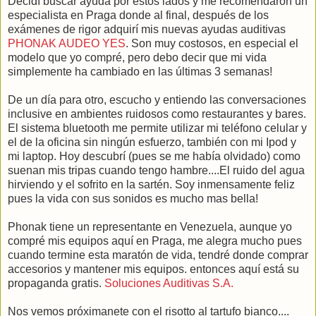
Decidí buscar ayuda por estos lados y me recomendaron un
especialista en Praga donde al final, después de los
exámenes de rigor adquirí mis nuevas ayudas auditivas
PHONAK AUDEO YES
. Son muy costosos, en especial el
modelo que yo compré, pero debo decir que mi vida
simplemente ha cambiado en las últimas 3 semanas!
De un día para otro, escucho y entiendo las conversaciones
inclusive en ambientes ruidosos como restaurantes y bares.
El sistema bluetooth me permite utilizar mi teléfono celular y
el de la oficina sin ningún esfuerzo, también con mi Ipod y
mi laptop. Hoy descubrí (pues se me había olvidado) como
suenan mis tripas cuando tengo hambre....El ruido del agua
hirviendo y el sofrito en la sartén. Soy inmensamente feliz
pues la vida con sus sonidos es mucho mas bella!
Phonak tiene un representante en Venezuela, aunque yo
compré mis equipos aquí en Praga, me alegra mucho pues
cuando termine esta maratón de vida, tendré donde comprar
accesorios y mantener mis equipos. entonces aquí está su
propaganda gratis.
Soluciones Auditivas S.A.
Nos vemos próximanete con el risotto al tartufo bianco....