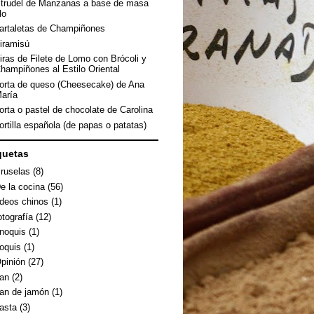
trudel de Manzanas a base de masa
ilo
artaletas de Champiñones
iramisú
iras de Filete de Lomo con Brócoli y
hampiñones al Estilo Oriental
orta de queso (Cheesecake) de Ana
aría
orta o pastel de chocolate de Carolina
ortilla española (de papas o patatas)
quetas
ruselas
(8)
e la cocina
(56)
ideos chinos
(1)
otografía
(12)
noquis
(1)
oquis
(1)
pinión
(27)
an
(2)
an de jamón
(1)
asta
(3)