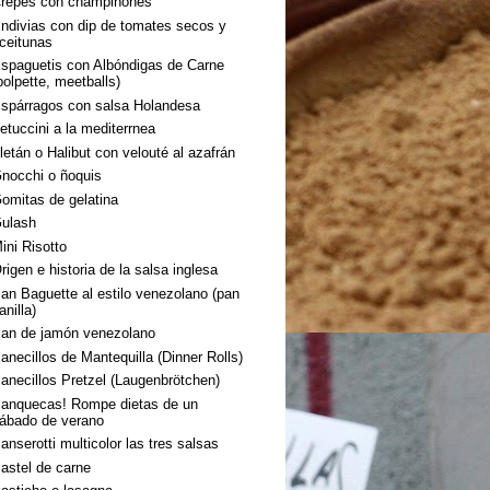
repes con champiñones
ndivias con dip de tomates secos y
ceitunas
spaguetis con Albóndigas de Carne
polpette, meetballs)
spárragos con salsa Holandesa
etuccini a la mediterrnea
letán o Halibut con velouté al azafrán
nocchi o ñoquis
omitas de gelatina
ulash
ini Risotto
rigen e historia de la salsa inglesa
an Baguette al estilo venezolano (pan
anilla)
an de jamón venezolano
anecillos de Mantequilla (Dinner Rolls)
anecillos Pretzel (Laugenbrötchen)
anquecas! Rompe dietas de un
ábado de verano
anserotti multicolor las tres salsas
astel de carne