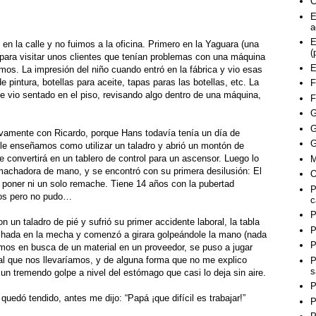
C
E
a
E
en la calle y no fuimos a la oficina. Primero en la Yaguara (una
(
 para visitar unos clientes que tenían problemas con una máquina
E
mos. La impresión del niño cuando entró en la fábrica y vio esas
pintura, botellas para aceite, tapas paras las botellas, etc. La
F
me vio sentado en el piso, revisando algo dentro de una máquina,
F
G
G
uevamente con Ricardo, porque Hans todavía tenía un día de
G
 le enseñamos como utilizar un taladro y abrió un montón de
 convertirá en un tablero de control para un ascensor. Luego lo
M
achadora de mano, y se encontró con su primera desilusión: El
O
 poner ni un solo remache. Tiene 14 años con la pubertad
P
los pero no pudo…
c
P
un taladro de pié y sufrió su primer accidente laboral, la tabla
P
hada en la mecha y comenzó a girara golpeándole la mano (nada
P
mos en busca de un material en un proveedor, se puso a jugar
ial que nos llevaríamos, y de alguna forma que no me explico
P
s
io un tremendo golpe a nivel del estómago que casi lo deja sin aire.
P
uedó tendido, antes me dijo: “Papá ¡que difícil es trabajar!”
P