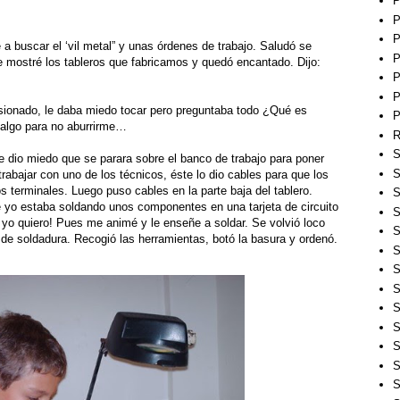
P
P
P
 a buscar el ‘vil metal” y unas órdenes de trabajo. Saludó se
P
 Le mostré los tableros que fabricamos y quedó encantado. Dijo:
P
P
esionado, le daba miedo tocar pero preguntaba todo ¿Qué es
P
algo para no aburrirme…
R
S
e dio miedo que se parara sobre el banco de trabajo para poner
S
trabajar con uno de los técnicos, éste lo dio cables para que los
los terminales. Luego puso cables en la parte baja del tablero.
S
e yo estaba soldando unos componentes en una tarjeta de circuito
S
yo quiero! Pues me animé y le enseñe a soldar. Se volvió loco
S
de soldadura. Recogió las herramientas, botó la basura y ordenó.
S
S
S
S
S
S
S
S