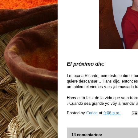
El próximo día:
Le toca a Ricardo, pero éste le dio el
quiere descansar… Hans dijo, entonces
un tablero el viernes y es ¡demasiado tr
Hans está feliz de la vida que va a tra
¿Cuándo sea grande yo voy a mandar aq
Posted by
Carlos
at
9:06 p.m.
14 comentarios: