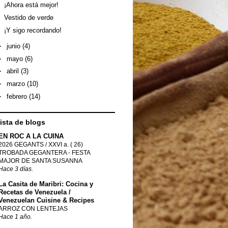
¡Ahora está mejor!
Vestido de verde
¡Y sigo recordando!
►
junio
(4)
►
mayo
(6)
►
abril
(3)
►
marzo
(10)
►
febrero
(14)
lista de blogs
EN ROC A LA CUINA
2026 GEGANTS / XXVI a. ( 26)
TROBADA GEGANTERA - FESTA
MAJOR DE SANTA SUSANNA
Hace 3 días.
La Casita de Maribri: Cocina y
Recetas de Venezuela /
Venezuelan Cuisine & Recipes
ARROZ CON LENTEJAS
Hace 1 año.