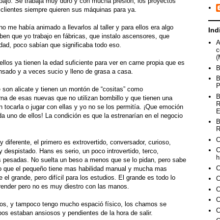
abajo. Se trabaja muy duro y con mucha presión, los proyectos
 clientes siempre quieren sus máquinas para ya.
o me había animado a llevarlos al taller y para ellos era algo
Ind
ben que yo trabajo en fábricas, que instalo ascensores, que
A
lidad, poco sabían que significaba todo eso.
c
(
ellos ya tienen la edad suficiente para ver en carne propia que es
B
nsado y a veces sucio y lleno de grasa a casa.
B
P
 son alicate y tienen un montón de “cositas” como
B
terna de esas nuevas que no utilizan bombillo y que tienen una
R
n tocarla o jugar con ellas y yo no se los permitía. ¡Que emoción
E
a uno de ellos! La condición es que la estrenarían en el negocio
B
R
C
diferente, el primero es extrovertido, conversador, curioso,
C
 despistado. Hans es serio, un poco introvertido, terco,
h
s pesadas. No suelta un beso a menos que se lo pidan, pero sabe
C
o que el pequeño tiene mas habilidad manual y mucha mas
l grande, pero difícil para los estudios. El grande es todo lo
C
prender pero no es muy diestro con las manos.
C
C
 dos, y tampoco tengo mucho espació físico, los chamos se
C
bos estaban ansiosos y pendientes de la hora de salir.