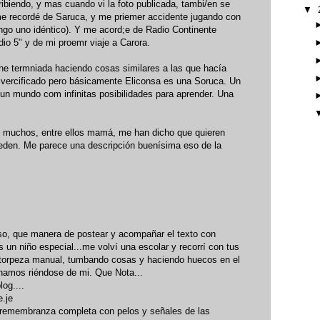
ibiendo, y mas cuando vi la foto publicada, tambi/en se
▼
me recordé de Saruca, y me priemer accidente jugando con
engo uno idéntico). Y me acord;e de Radio Continente
o 5" y de mi proemr viaje a Carora.
 he termniada haciendo cosas similares a las que hacía
ivercificado pero básicamente Eliconsa es una Soruca. Un
 un mundo com infinitas posibilidades para aprender. Una
que muchos, entre ellos mamá, me han dicho que quieren
eden. Me parece una descripción buenísima eso de la
so, que manera de postear y acompañar el texto con
 un niño especial...me volví una escolar y recorrí con tus
mi torpeza manual, tumbando cosas y haciendo huecos en el
chamos riéndose de mi. Que Nota...
og....
e.je
remembranza completa con pelos y señales de las