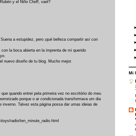
 Rubén y el Niño Cheff, vael?
. Suena a estupidez, pero ¡qué belleza compartir así con
con la boca abierta en la imprenta de mi querido
 yo.
r el nuevo diseño de tu blog. Mucho mejor.
Mi 
 que quando entrei pela primeira vez no escritório do meu
 horrorizado porque o ar condicionada transformava um dia
de inverno. Talvez esta página possa dar umas ideias de
citoys/radio/ten_minute_radio.html