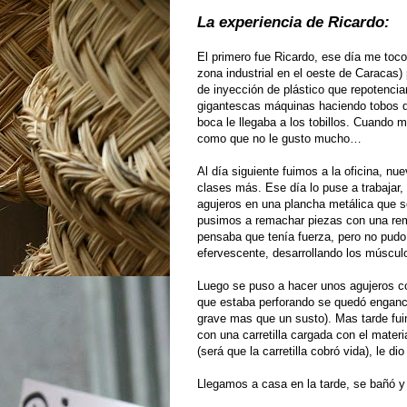
La experiencia de Ricardo:
El primero fue Ricardo, ese día me toco 
zona industrial en el oeste de Caracas)
de inyección de plástico que repotencia
gigantescas máquinas haciendo tobos de 
boca le llegaba a los tobillos. Cuando 
como que no le gusto mucho…
Al día siguiente fuimos a la oficina, n
clases más. Ese día lo puse a trabajar,
agujeros en una plancha metálica que se
pusimos a remachar piezas con una rem
pensaba que tenía fuerza, pero no pudo
efervescente, desarrollando los múscu
Luego se puso a hacer unos agujeros con 
que estaba perforando se quedó enganc
grave mas que un susto). Mas tarde fui
con una carretilla cargada con el mater
(será que la carretilla cobró vida), le d
Llegamos a casa en la tarde, se bañó y q