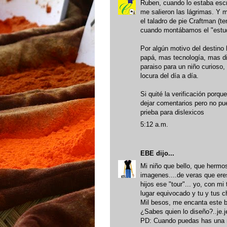
Ruben, cuando lo estaba escr
me salieron las lágrimas. Y 
el taladro de pie Craftman (t
cuando montábamos el "estudi
Por algún motivo del destino
papá, mas tecnología, mas d
paraiso para un niño curioso,
locura del día a día.
Si quité la verificación por
dejar comentarios pero no pu
prieba para dislexicos
5:12 a.m.
EBE
dijo...
Mi niño que bello, que hermo
imagenes....de veras que eres
hijos ese "tour"... yo, con 
lugar equivocado y tu y tus 
Mil besos, me encanta este bl
¿Sabes quien lo diseño?..je.j
PD: Cuando puedas has una 