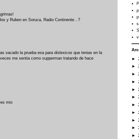
P
p
agrimas!
p
os y Ruben en Soruca, Radio Continente...?
s
S
v
Arc
s sacado la prueba esa para dislexicos que tenias en la
a veces me sentia como supperman tratando de hace
►
►
►
►
►
►
 es mio
►
►
►
►
►