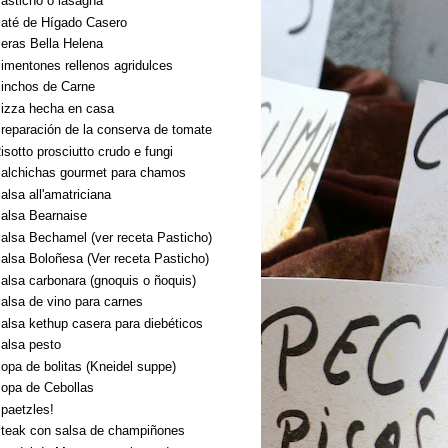
asticho o lasagna
até de Hígado Casero
eras Bella Helena
imentones rellenos agridulces
inchos de Carne
izza hecha en casa
reparación de la conserva de tomate
isotto prosciutto crudo e fungi
alchichas gourmet para chamos
alsa all'amatriciana
alsa Bearnaise
alsa Bechamel (ver receta Pasticho)
alsa Boloñesa (Ver receta Pasticho)
alsa carbonara (gnoquis o ñoquis)
alsa de vino para carnes
alsa kethup casera para diebéticos
alsa pesto
opa de bolitas (Kneidel suppe)
opa de Cebollas
paetzles!
teak con salsa de champiñones