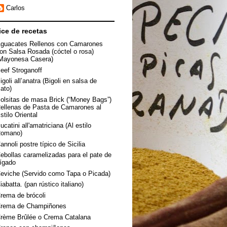
Carlos
ice de recetas
guacates Rellenos con Camarones
on Salsa Rosada (cóctel o rosa)
Mayonesa Casera)
eef Stroganoff
igoli all’anatra (Bigoli en salsa de
ato)
olsitas de masa Brick (“Money Bags”)
ellenas de Pasta de Camarones al
stilo Oriental
ucatini all'amatriciana (Al estilo
omano)
annoli postre típico de Sicilia
ebollas caramelizadas para el pate de
ígado
eviche (Servido como Tapa o Picada)
iabatta. (pan rústico italiano)
rema de brócoli
rema de Champiñones
rème Brûlée o Crema Catalana