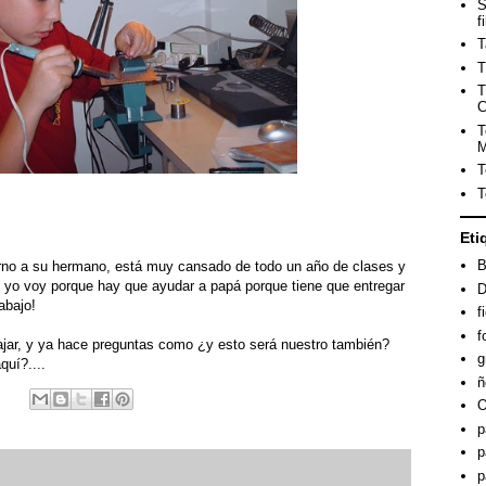
S
f
T
T
T
C
T
M
T
T
Eti
B
 turno a su hermano, está muy cansado de todo un año de clases y
 yo voy porque hay que ayudar a papá porque tiene que entregar
D
abajo!
f
f
bajar, y ya hace preguntas como ¿y esto será nuestro también?
g
uí?....
ñ
O
p
p
p