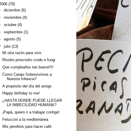
2006
(70)
►
diciembre
(6)
►
noviembre
(4)
►
octubre
(4)
►
septiembre
(1)
►
agosto
(5)
▼
julio
(13)
Mi otra razón para vivir.
Risotto prosciutto crudo e fungi
Que cumpleaños tan bueno!!!!
Como Carajo Sobrevivimos a
Nuestra Infancia?
A propósito del día del amigo
Happy birthday to me!
¿HASTA DONDE PUEDE LLEGAR
LA IMBECILIDAD HUMANA?
¡Papá, quiero ir a trabajar contigo!
Fetuccini a la mediterránea
Mis perolitos para hacer café