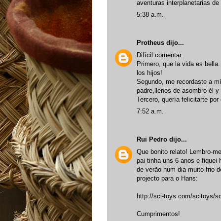
aventuras interplanetarias de
5:38 a.m.
Protheus
dijo...
Difícil comentar.
Primero, que la vida es bella
los hijos!
Segundo, me recordaste a mí 
padre,llenos de asombro él y
Tercero, quería felicitarte po
7:52 a.m.
Rui Pedro
dijo...
Que bonito relato! Lembro-me
pai tinha uns 6 anos e fiquei
de verão num dia muito frio 
projecto para o Hans:
http://sci-toys.com/scitoys/s
Cumprimentos!