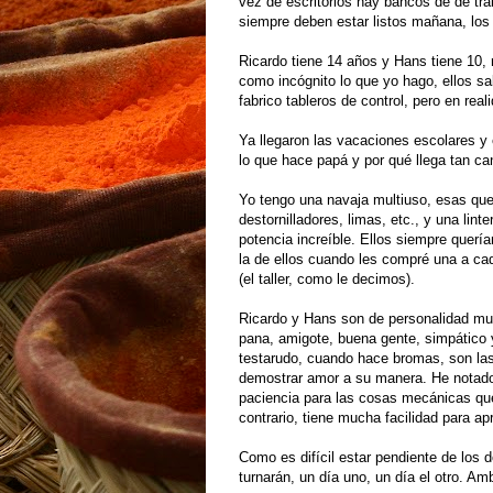
vez de escritorios hay bancos de de tr
siempre deben estar listos mañana, los
Ricardo tiene 14 años y Hans tiene 10, n
como incógnito lo que yo hago, ellos sa
fabrico tableros de control, pero en rea
Ya llegaron las vacaciones escolares y 
lo que hace papá y por qué llega tan ca
Yo tengo una navaja multiuso, esas que
destornilladores, limas, etc., y una lin
potencia increíble. Ellos siempre quería
la de ellos cuando les compré una a cad
(el taller, como le decimos).
Ricardo y Hans son de personalidad muy 
pana, amigote, buena gente, simpático y
testarudo, cuando hace bromas, son la
demostrar amor a su manera. He notad
paciencia para las cosas mecánicas que e
contrario, tiene mucha facilidad para a
Como es difícil estar pendiente de los
turnarán, un día uno, un día el otro. Am