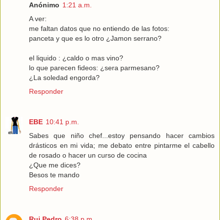
Anónimo
1:21 a.m.
A ver:
me faltan datos que no entiendo de las fotos:
panceta y que es lo otro ¿Jamon serrano?
el liquido : ¿caldo o mas vino?
lo que parecen fideos: ¿sera parmesano?
¿La soledad engorda?
Responder
EBE
10:41 p.m.
Sabes que niño chef...estoy pensando hacer cambios
drásticos en mi vida; me debato entre pintarme el cabello
de rosado o hacer un curso de cocina
¿Que me dices?
Besos te mando
Responder
Rui Pedro
6:38 p.m.