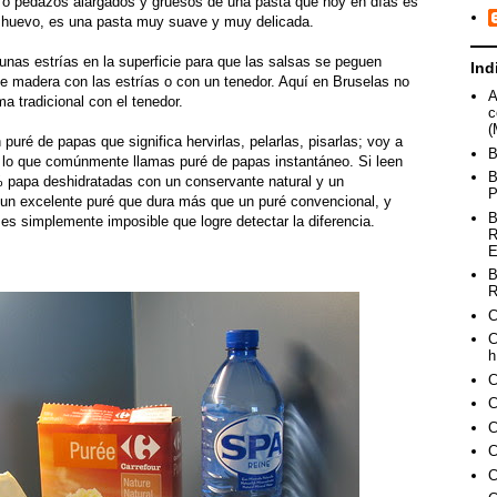
 o pedazos alargados y gruesos de una pasta que hoy en días es
 huevo, es una pasta muy suave y muy delicada.
unas estrías en la superficie para que las salsas se peguen
Ind
de madera con las estrías o con un tenedor. Aquí en Bruselas no
A
ma tradicional con el tenedor.
c
(
puré de papas que significa hervirlas, pelarlas, pisarlas; voy a
B
s, lo que comúnmente llamas puré de papas instantáneo. Si leen
B
% papa deshidratadas con un conservante natural y un
P
ir un excelente puré que dura más que un puré convencional, y
B
es simplemente imposible que logre detectar la diferencia.
R
E
B
R
C
C
h
C
C
C
C
C