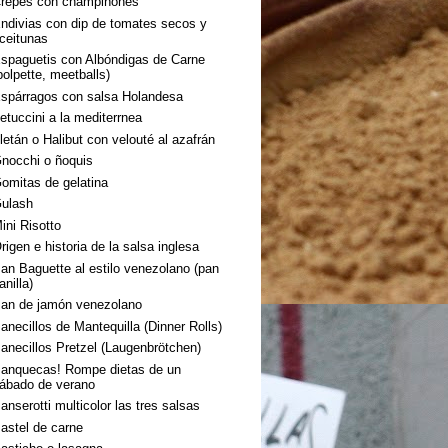
repes con champiñones
ndivias con dip de tomates secos y
ceitunas
spaguetis con Albóndigas de Carne
polpette, meetballs)
spárragos con salsa Holandesa
etuccini a la mediterrnea
letán o Halibut con velouté al azafrán
nocchi o ñoquis
omitas de gelatina
ulash
ini Risotto
rigen e historia de la salsa inglesa
an Baguette al estilo venezolano (pan
anilla)
an de jamón venezolano
anecillos de Mantequilla (Dinner Rolls)
anecillos Pretzel (Laugenbrötchen)
anquecas! Rompe dietas de un
ábado de verano
anserotti multicolor las tres salsas
astel de carne