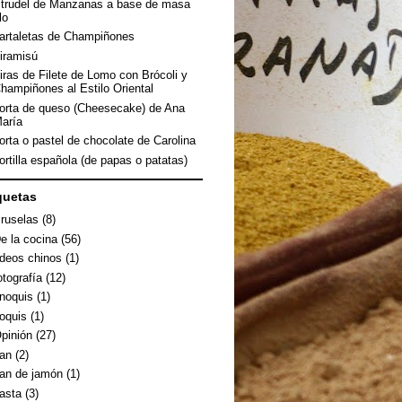
trudel de Manzanas a base de masa
ilo
artaletas de Champiñones
iramisú
iras de Filete de Lomo con Brócoli y
hampiñones al Estilo Oriental
orta de queso (Cheesecake) de Ana
aría
orta o pastel de chocolate de Carolina
ortilla española (de papas o patatas)
quetas
ruselas
(8)
e la cocina
(56)
ideos chinos
(1)
otografía
(12)
noquis
(1)
oquis
(1)
pinión
(27)
an
(2)
an de jamón
(1)
asta
(3)