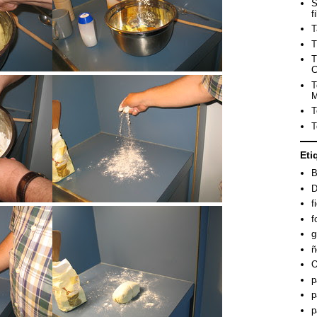
S
f
T
T
T
C
T
M
T
T
Eti
B
D
f
f
g
ñ
O
p
p
p