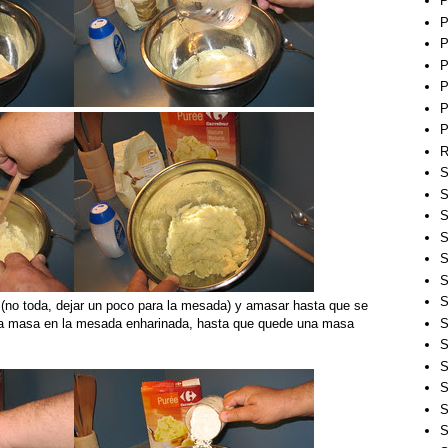
P
P
P
P
P
P
P
R
S
S
S
S
S
S
S
a (no toda, dejar un poco para la mesada) y amasar hasta que se
S
la masa en la mesada enharinada, hasta que quede una masa
S
S
S
S
S