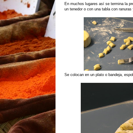
En muchos lugares así se termina la pre
un tenedor o con una tabla con ranuras 
Se colocan en un plato o bandeja, espo