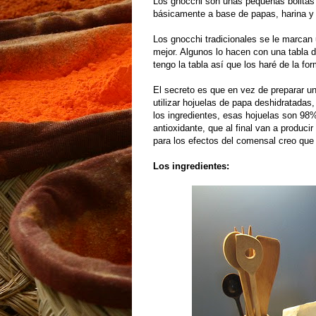
Los gnocchi son unas pequeñas bolitas
básicamente a base de papas, harina y
Los gnocchi tradicionales se le marcan 
mejor. Algunos lo hacen con una tabla 
tengo la tabla así que los haré de la for
El secreto es que en vez de preparar un 
utilizar hojuelas de papa deshidratada
los ingredientes, esas hojuelas son 98
antioxidante, que al final van a produc
para los efectos del comensal creo que 
Los ingredientes: