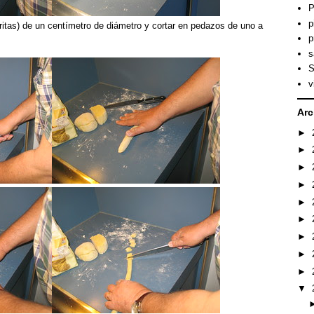
P
p
britas) de un centímetro de diámetro y cortar en pedazos de uno a
p
s
S
v
Arc
►
►
►
►
►
►
►
►
►
▼