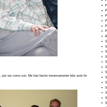
P
P
P
P
P
P
P
R
S
S
S
S
S
S
S
, por ser como son. Me han hecho inmensamente feliz este fin
S
S
S
S
S
S