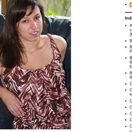
Ind
A
c
(
B
B
P
B
R
E
B
R
C
C
h
C
C
C
C
C