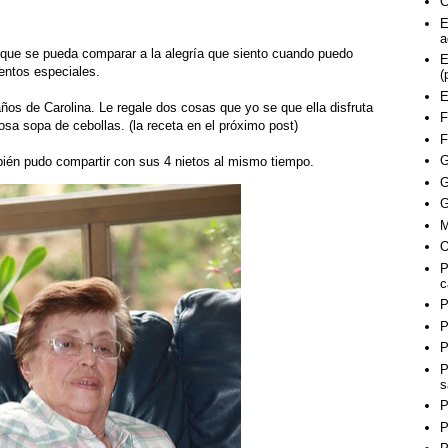
C
E
a
que se pueda comparar a la alegría que siento cuando puedo
E
entos especiales.
(
E
ños de Carolina. Le regale dos cosas que yo se que ella disfruta
F
osa sopa de cebollas. (la receta en el próximo post)
F
G
ién pudo compartir con sus 4 nietos al mismo tiempo.
G
G
M
O
P
c
P
P
P
P
s
P
P