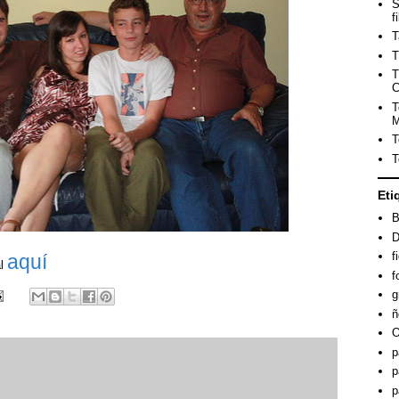
S
f
T
T
T
C
T
M
T
T
Eti
B
D
f
aquí
al
f
g
ñ
O
p
p
p