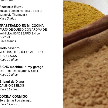
Recetario Burbu
Bacalao con mayonesa de ajo al
caramelo Thermomix
Hace 5 años.
TRASTEANDO EN MI COCINA
TARTA DE QUESO CON AROMA DE
VAINILLA, 80º DESAFÍO EN LA
COCINA
Hace 6 años.
Todo caserito
MUFFINS DE CHOCOLATE TIPO
STARBUCKS
Hace 10 años.
A CNC machine in my garage
The Time Transparency Clock
Hace 10 años.
El baúl de Diana
CAMBIO DE BLOG
Hace 11 años.
COCINA CONMIGO
Berenjenas tipo almagro
Hace 12 años.