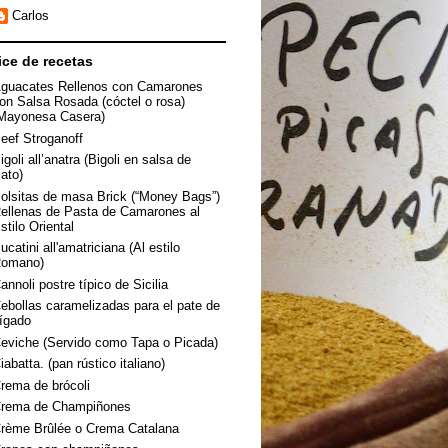
Carlos
ice de recetas
guacates Rellenos con Camarones
on Salsa Rosada (cóctel o rosa)
Mayonesa Casera)
eef Stroganoff
igoli all’anatra (Bigoli en salsa de
ato)
olsitas de masa Brick (“Money Bags”)
ellenas de Pasta de Camarones al
stilo Oriental
ucatini all'amatriciana (Al estilo
omano)
annoli postre típico de Sicilia
ebollas caramelizadas para el pate de
ígado
eviche (Servido como Tapa o Picada)
iabatta. (pan rústico italiano)
rema de brócoli
rema de Champiñones
rème Brûlée o Crema Catalana