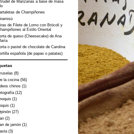
trudel de Manzanas a base de masa
ilo
artaletas de Champiñones
iramisú
iras de Filete de Lomo con Brócoli y
hampiñones al Estilo Oriental
orta de queso (Cheesecake) de Ana
aría
orta o pastel de chocolate de Carolina
ortilla española (de papas o patatas)
quetas
ruselas
(8)
e la cocina
(56)
ideos chinos
(1)
otografía
(12)
noquis
(1)
oquis
(1)
pinión
(27)
an
(2)
an de jamón
(1)
asta
(3)