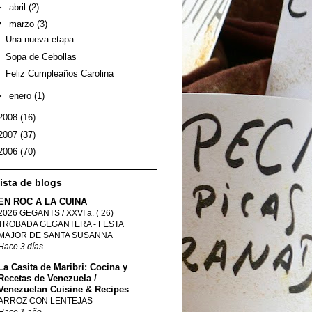
►
abril
(2)
▼
marzo
(3)
Una nueva etapa.
Sopa de Cebollas
Feliz Cumpleaños Carolina
►
enero
(1)
2008
(16)
2007
(37)
2006
(70)
lista de blogs
EN ROC A LA CUINA
2026 GEGANTS / XXVI a. ( 26)
TROBADA GEGANTERA - FESTA
MAJOR DE SANTA SUSANNA
Hace 3 días.
La Casita de Maribri: Cocina y
Recetas de Venezuela /
Venezuelan Cuisine & Recipes
ARROZ CON LENTEJAS
Hace 1 año.