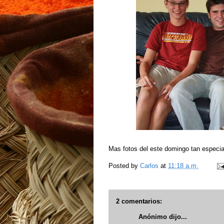
Mas fotos del este domingo tan especi
Posted by
Carlos
at
11:18 a.m.
2 comentarios:
Anónimo dijo...