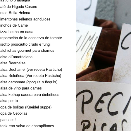
asticho o lasagna
até de Hígado Casero
eras Bella Helena
imentones rellenos agridulces
inchos de Carne
izza hecha en casa
reparación de la conserva de tomate
isotto prosciutto crudo e fungi
alchichas gourmet para chamos
alsa all'amatriciana
alsa Bearnaise
alsa Bechamel (ver receta Pasticho)
alsa Boloñesa (Ver receta Pasticho)
alsa carbonara (gnoquis o ñoquis)
alsa de vino para carnes
alsa kethup casera para diebéticos
alsa pesto
opa de bolitas (Kneidel suppe)
opa de Cebollas
paetzles!
teak con salsa de champiñones