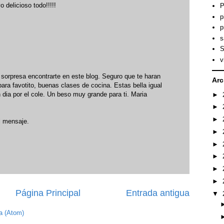
 delicioso todo!!!!!
P
p
p
s
S
v
 sorpresa encontrarte en este blog. Seguro que te haran
Arc
para favotito, buenas clases de cocina. Estas bella igual
dia por el cole. Un beso muy grande para ti. Maria
►
►
►
l mensaje.
►
►
►
►
►
Página Principal
Entrada antigua
▼
a (Atom)