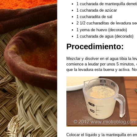
1 cucharada de mantequilla derre
1 cucharada de azúcar
1 cucharadita de sal
2 1/2 cucharaditas de levadura sec
1 yema de huevo (decorado)
1 cucharada de agua (decorado)
Procedimiento:
Mezclar y disolver en el agua tibia la le
comience a leudar por unos 5 minutos, 
que la levadura esta buena y activa. No
Colocar el líquido y la mantequilla en 