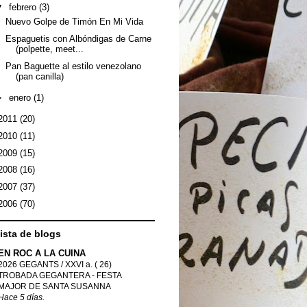
▼
febrero
(3)
Nuevo Golpe de Timón En Mi Vida
Espaguetis con Albóndigas de Carne
(polpette, meet...
Pan Baguette al estilo venezolano
(pan canilla)
►
enero
(1)
2011
(20)
2010
(11)
2009
(15)
2008
(16)
2007
(37)
2006
(70)
lista de blogs
EN ROC A LA CUINA
2026 GEGANTS / XXVI a. ( 26)
TROBADA GEGANTERA - FESTA
MAJOR DE SANTA SUSANNA
Hace 5 días.