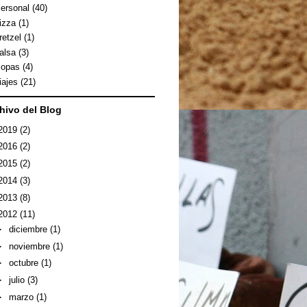
ersonal
(40)
izza
(1)
retzel
(1)
alsa
(3)
opas
(4)
iajes
(21)
hivo del Blog
2019
(2)
2016
(2)
2015
(2)
2014
(3)
2013
(8)
2012
(11)
►
diciembre
(1)
►
noviembre
(1)
►
octubre
(1)
►
julio
(3)
►
marzo
(1)