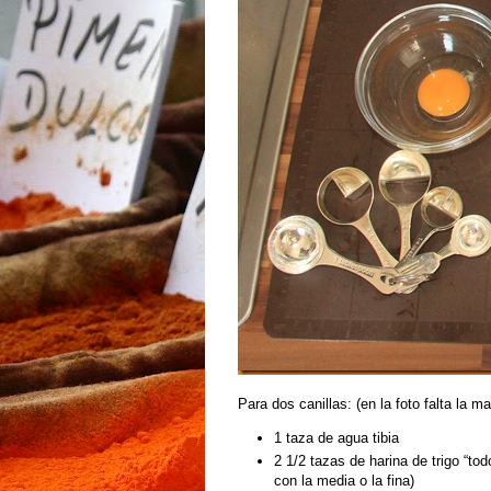
Para dos canillas: (en la foto falta la m
1 taza de agua tibia
2 1/2 tazas de harina de trigo “to
con la media o la fina)