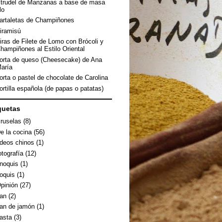
trudel de Manzanas a base de masa
ilo
artaletas de Champiñones
iramisú
iras de Filete de Lomo con Brócoli y
hampiñones al Estilo Oriental
orta de queso (Cheesecake) de Ana
aría
orta o pastel de chocolate de Carolina
ortilla española (de papas o patatas)
quetas
ruselas
(8)
e la cocina
(56)
ideos chinos
(1)
otografía
(12)
noquis
(1)
oquis
(1)
pinión
(27)
an
(2)
an de jamón
(1)
asta
(3)