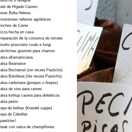
asticho o lasagna
até de Hígado Casero
eras Bella Helena
imentones rellenos agridulces
inchos de Carne
izza hecha en casa
reparación de la conserva de tomate
isotto prosciutto crudo e fungi
alchichas gourmet para chamos
alsa all'amatriciana
alsa Bearnaise
alsa Bechamel (ver receta Pasticho)
alsa Boloñesa (Ver receta Pasticho)
alsa carbonara (gnoquis o ñoquis)
alsa de vino para carnes
alsa kethup casera para diebéticos
alsa pesto
opa de bolitas (Kneidel suppe)
opa de Cebollas
paetzles!
teak con salsa de champiñones