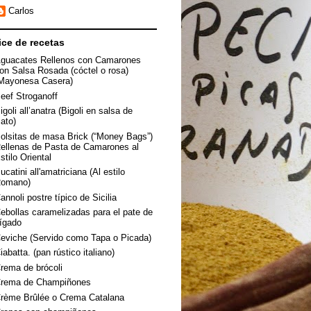
Carlos
ice de recetas
guacates Rellenos con Camarones
on Salsa Rosada (cóctel o rosa)
Mayonesa Casera)
eef Stroganoff
igoli all’anatra (Bigoli en salsa de
ato)
olsitas de masa Brick (“Money Bags”)
ellenas de Pasta de Camarones al
stilo Oriental
ucatini all'amatriciana (Al estilo
omano)
annoli postre típico de Sicilia
ebollas caramelizadas para el pate de
ígado
eviche (Servido como Tapa o Picada)
iabatta. (pan rústico italiano)
rema de brócoli
rema de Champiñones
rème Brûlée o Crema Catalana