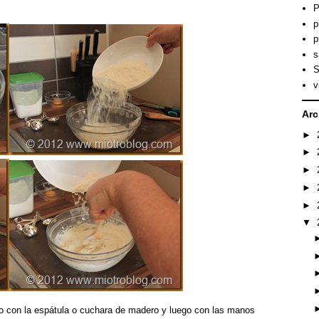
P
p
p
s
S
v
Arc
►
►
►
►
►
▼
ero con la espátula o cuchara de madero y luego con las manos