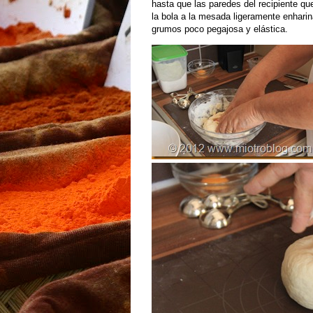
hasta que las paredes del recipiente qu
la bola a la mesada ligeramente enharin
grumos poco pegajosa y elástica.