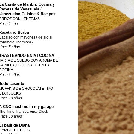
La Casita de Maribri: Cocina y
Recetas de Venezuela /
Venezuelan Cuisine & Recipes
ARROZ CON LENTEJAS
Hace 1 año.
Recetario Burbu
Bacalao con mayonesa de ajo al
caramelo Thermomix
Hace 5 años.
TRASTEANDO EN MI COCINA
TARTA DE QUESO CON AROMA DE
VAINILLA, 80º DESAFÍO EN LA
COCINA
Hace 6 años.
Todo caserito
MUFFINS DE CHOCOLATE TIPO
STARBUCKS
Hace 10 años.
A CNC machine in my garage
The Time Transparency Clock
Hace 10 años.
El baúl de Diana
CAMBIO DE BLOG