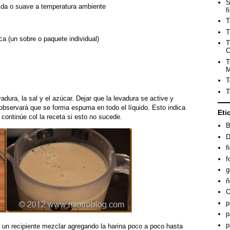
S
tida o suave a temperatura ambiente
f
T
T
a (un sobre o paquete individual)
T
C
T
M
T
T
vadura, la sal y el azúcar. Dejar que la levadura se active y
observará que se forma espuma en todo el líquido. Esto indica
Eti
 continúe col la receta si esto no sucede.
B
D
f
f
g
ñ
O
p
p
p
en un recipiente mezclar agregando la harina poco a poco hasta