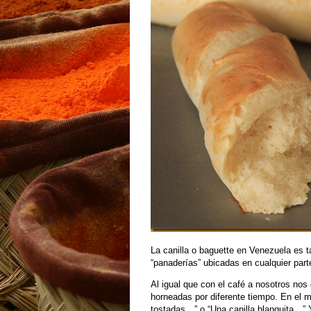
La canilla o baguette en Venezuela es 
“panaderías” ubicadas en cualquier part
Al igual que con el café a nosotros nos 
horneadas por diferente tiempo. En el 
tostadas…” o “Una canilla blanquita…” Y