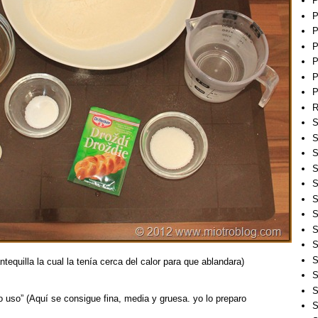
P
P
P
P
P
P
P
R
S
S
S
S
S
S
S
S
S
S
antequilla la cual la tenía cerca del calor para que ablandara)
S
S
do uso” (Aquí se consigue fina, media y gruesa. yo lo preparo
S