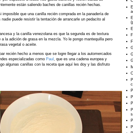
C
antemente están saliendo baches de canillas recién hechas.
E
a
si imposible que una canilla recién comprada en la panadería de
E
 nadie puede resistir la tentación de arrancarle un pedacito al
(
E
francesa y la canilla venezolana es que la segunda es de textura
F
 a la adición de grasa en la mezcla. Yo le pongo mantequilla pero
F
rasa vegetal o aceite.
G
 par recién hecho a menos que se logre llegar a los automercados
G
tiendes especializadas como
Paul
, que es una cadena europea y
G
 algunas canillas con la receta que aquí les doy y las disfruto
M
O
P
c
P
P
P
P
s
P
P