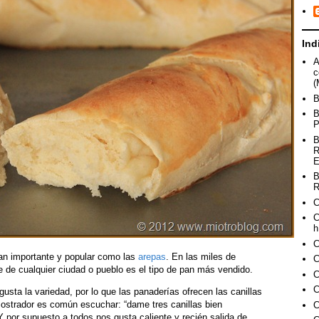
Ind
A
c
(
B
B
P
B
R
E
B
R
C
C
h
C
tan importante y popular como las
arepas
. En las miles de
C
e de cualquier ciudad o pueblo es el tipo de pan más vendido.
C
C
gusta la variedad, por lo que las panaderías ofrecen las canillas
mostrador es común escuchar: “dame tres canillas bien
C
 por supuesto a todos nos gusta caliente y recién salida de