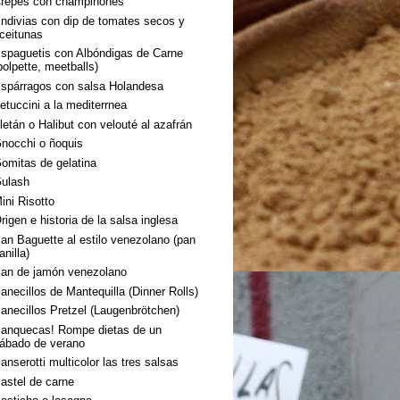
repes con champiñones
ndivias con dip de tomates secos y
ceitunas
spaguetis con Albóndigas de Carne
polpette, meetballs)
spárragos con salsa Holandesa
etuccini a la mediterrnea
letán o Halibut con velouté al azafrán
nocchi o ñoquis
omitas de gelatina
ulash
ini Risotto
rigen e historia de la salsa inglesa
an Baguette al estilo venezolano (pan
anilla)
an de jamón venezolano
anecillos de Mantequilla (Dinner Rolls)
anecillos Pretzel (Laugenbrötchen)
anquecas! Rompe dietas de un
ábado de verano
anserotti multicolor las tres salsas
astel de carne