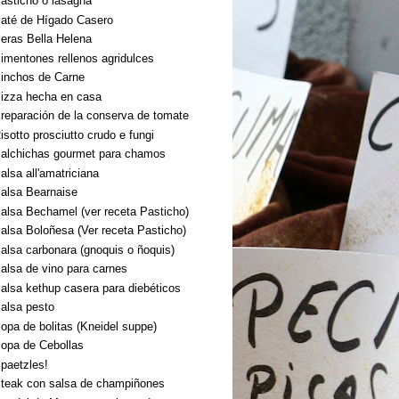
asticho o lasagna
até de Hígado Casero
eras Bella Helena
imentones rellenos agridulces
inchos de Carne
izza hecha en casa
reparación de la conserva de tomate
isotto prosciutto crudo e fungi
alchichas gourmet para chamos
alsa all'amatriciana
alsa Bearnaise
alsa Bechamel (ver receta Pasticho)
alsa Boloñesa (Ver receta Pasticho)
alsa carbonara (gnoquis o ñoquis)
alsa de vino para carnes
alsa kethup casera para diebéticos
alsa pesto
opa de bolitas (Kneidel suppe)
opa de Cebollas
paetzles!
teak con salsa de champiñones