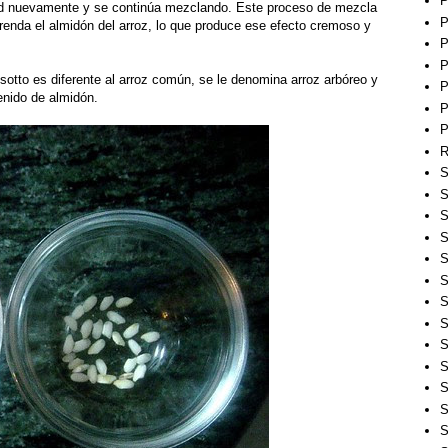
P
dad nuevamente y se continúa mezclando. Este proceso de mezcla
P
renda el almidón del arroz, lo que produce ese efecto cremoso y
P
P
 risotto es diferente al arroz común, se le denomina arroz arbóreo y
P
enido de almidón.
P
P
R
S
S
S
S
S
S
S
S
S
S
S
S
S