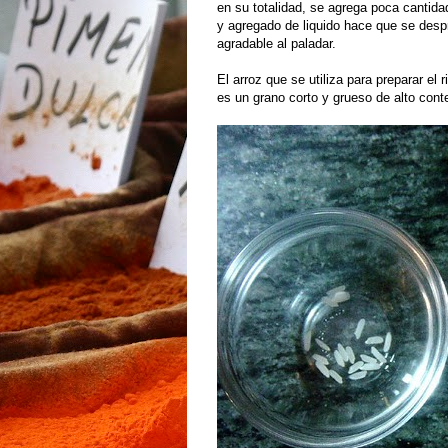
en su totalidad, se agrega poca canti
y agregado de liquido hace que se desp
agradable al paladar.
El arroz que se utiliza para preparar el
es un grano corto y grueso de alto cont