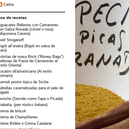
Carlos
ice de recetas
guacates Rellenos con Camarones
on Salsa Rosada (cóctel o rosa)
Mayonesa Casera)
eef Stroganoff
igoli all’anatra (Bigoli en salsa de
ato)
olsitas de masa Brick (“Money Bags”)
ellenas de Pasta de Camarones al
stilo Oriental
ucatini all'amatriciana (Al estilo
omano)
annoli postre típico de Sicilia
ebollas caramelizadas para el pate de
ígado
eviche (Servido como Tapa o Picada)
iabatta. (pan rústico italiano)
rema de brócoli
rema de Champiñones
rème Brûlée o Crema Catalana