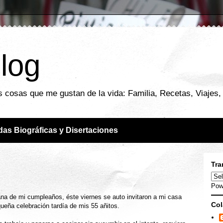
blog
 cosas que me gustan de la vida: Familia, Recetas, Viajes, F
das Biográficas y Disertaciones
Tra
Pow
na de mi cumpleaños, éste viernes se auto invitaron a mi casa
Col
eña celebración tardía de mis 55 añitos.