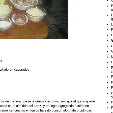
C
E
a
E
(
E
F
F
G
G
G
M
os
O
P
cortado en cuadrados
c
P
P
P
P
s
 arroz de manera que éste quede cremoso, pero que el grano quede
P
moso es el almidón del arroz, y se logra agregando líquido en
P
temente, cuando el líquido ha sido consumido o absorbido casi