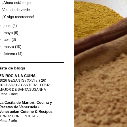
¡Ahora está mejor!
Vestido de verde
¡Y sigo recordando!
►
junio
(4)
►
mayo
(6)
►
abril
(3)
►
marzo
(10)
►
febrero
(14)
lista de blogs
EN ROC A LA CUINA
2026 GEGANTS / XXVI a. ( 26)
TROBADA GEGANTERA - FESTA
MAJOR DE SANTA SUSANNA
Hace 3 días.
La Casita de Maribri: Cocina y
Recetas de Venezuela /
Venezuelan Cuisine & Recipes
ARROZ CON LENTEJAS
Hace 1 año.