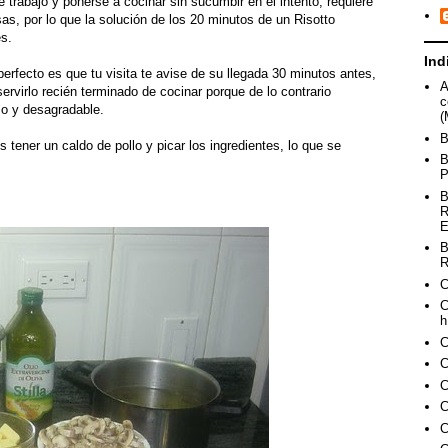
 trabajo y ponerse a cocinar sin sucumbir en el intento, requiere
as, por lo que la solución de los 20 minutos de un Risotto
es.
Ind
perfecto es que tu visita te avise de su llegada 30 minutos antes,
A
ervirlo recién terminado de cocinar porque de lo contrario
c
so y desagradable.
(
B
s tener un caldo de pollo y picar los ingredientes, lo que se
B
P
B
R
E
B
R
C
C
h
C
C
C
C
C