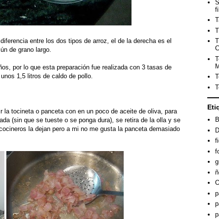
S
f
T
T
diferencia entre los dos tipos de arroz, el de la derecha es el
T
C
mún de grano largo.
T
M
os, por lo que esta preparación fue realizada con 3 tasas de
nos 1,5 litros de caldo de pollo.
T
T
Eti
r la tocineta o panceta con en un poco de aceite de oliva, para
B
da (sin que se tueste o se ponga dura), se retira de la olla y se
s cocineros la dejan pero a mi no me gusta la panceta demasiado
D
f
f
g
ñ
O
p
p
p