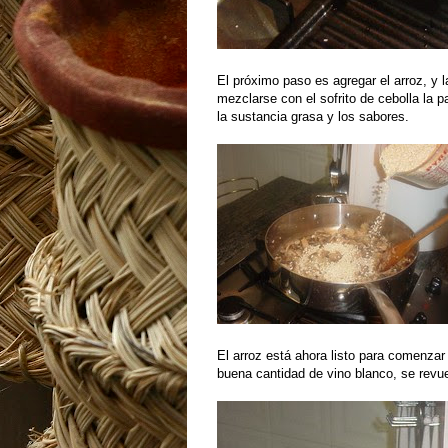
El próximo paso es agregar el arroz, y
mezclarse con el sofrito de cebolla la
la sustancia grasa y los sabores.
El arroz está ahora listo para comenzar 
buena cantidad de vino blanco, se revu