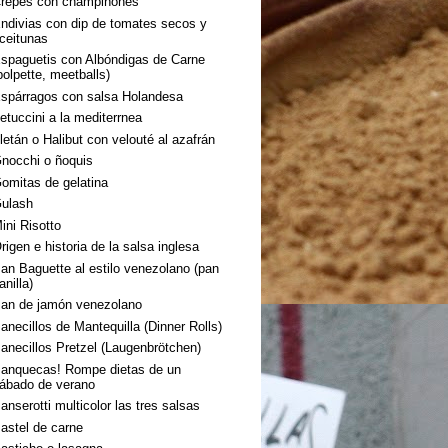
repes con champiñones
ndivias con dip de tomates secos y
ceitunas
spaguetis con Albóndigas de Carne
polpette, meetballs)
spárragos con salsa Holandesa
etuccini a la mediterrnea
letán o Halibut con velouté al azafrán
nocchi o ñoquis
omitas de gelatina
ulash
ini Risotto
rigen e historia de la salsa inglesa
an Baguette al estilo venezolano (pan
anilla)
an de jamón venezolano
anecillos de Mantequilla (Dinner Rolls)
anecillos Pretzel (Laugenbrötchen)
anquecas! Rompe dietas de un
ábado de verano
anserotti multicolor las tres salsas
astel de carne