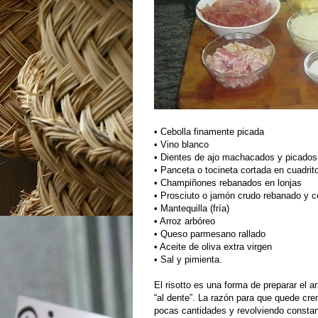
• Cebolla finamente picada
• Vino blanco
• Dientes de ajo machacados y picados
• Panceta o tocineta cortada en cuadrit
• Champiñones rebanados en lonjas
• Prosciuto o jamón crudo rebanado y 
• Mantequilla (fría)
• Arroz arbóreo
• Queso parmesano rallado
• Aceite de oliva extra virgen
• Sal y pimienta.
El risotto es una forma de preparar el
“al dente”. La razón para que quede cre
pocas cantidades y revolviendo constan