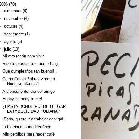
2006
(70)
►
diciembre
(6)
►
noviembre
(4)
►
octubre
(4)
►
septiembre
(1)
►
agosto
(5)
▼
julio
(13)
Mi otra razón para vivir.
Risotto prosciutto crudo e fungi
Que cumpleaños tan bueno!!!!
Como Carajo Sobrevivimos a
Nuestra Infancia?
A propósito del día del amigo
Happy birthday to me!
¿HASTA DONDE PUEDE LLEGAR
LA IMBECILIDAD HUMANA?
¡Papá, quiero ir a trabajar contigo!
Fetuccini a la mediterránea
Mis perolitos para hacer café