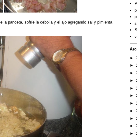
P
p
p
 la panceta, sofríe la cebolla y el ajo agregando sal y pimienta
s
S
v
Arc
►
►
►
►
►
►
►
►
►
►
►