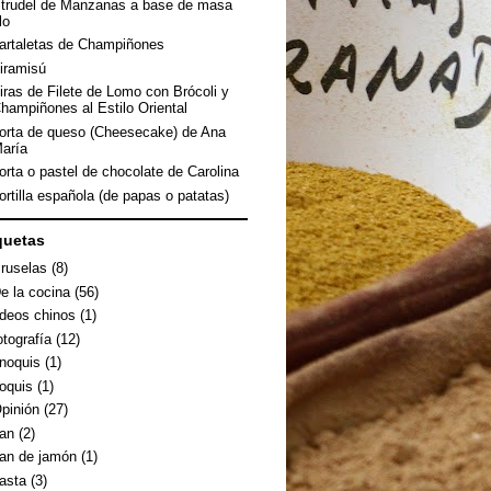
trudel de Manzanas a base de masa
ilo
artaletas de Champiñones
iramisú
iras de Filete de Lomo con Brócoli y
hampiñones al Estilo Oriental
orta de queso (Cheesecake) de Ana
aría
orta o pastel de chocolate de Carolina
ortilla española (de papas o patatas)
quetas
ruselas
(8)
e la cocina
(56)
ideos chinos
(1)
otografía
(12)
noquis
(1)
oquis
(1)
pinión
(27)
an
(2)
an de jamón
(1)
asta
(3)