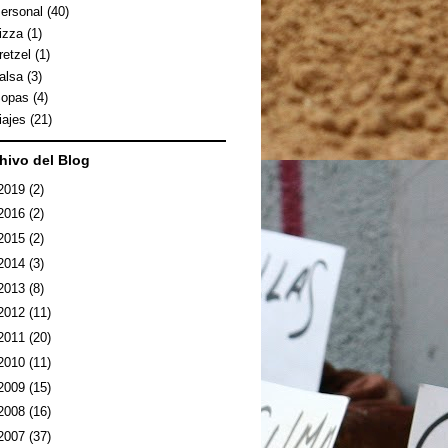
ersonal
(40)
izza
(1)
retzel
(1)
alsa
(3)
opas
(4)
iajes
(21)
hivo del Blog
2019
(2)
2016
(2)
2015
(2)
2014
(3)
2013
(8)
2012
(11)
2011
(20)
2010
(11)
2009
(15)
2008
(16)
2007
(37)