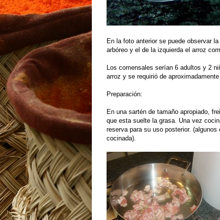
En la foto anterior se puede observar la 
arbóreo y el de la izquierda el arroz co
Los comensales serían 6 adultos y 2 niñ
arroz y se requirió de aproximadamente u
Preparación:
En una sartén de tamaño apropiado, frei
que esta suelte la grasa. Una vez cocina
reserva para su uso posterior. (alguno
cocinada).