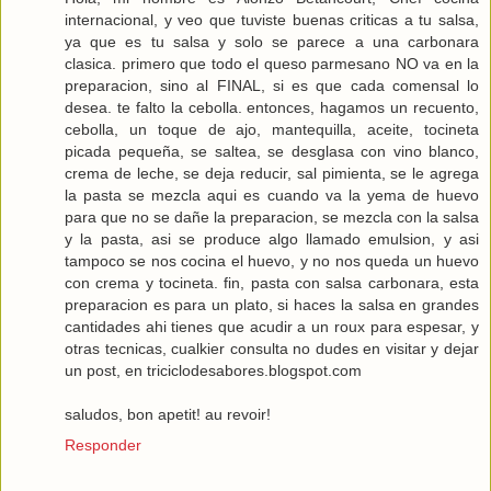
internacional, y veo que tuviste buenas criticas a tu salsa,
ya que es tu salsa y solo se parece a una carbonara
clasica. primero que todo el queso parmesano NO va en la
preparacion, sino al FINAL, si es que cada comensal lo
desea. te falto la cebolla. entonces, hagamos un recuento,
cebolla, un toque de ajo, mantequilla, aceite, tocineta
picada pequeña, se saltea, se desglasa con vino blanco,
crema de leche, se deja reducir, sal pimienta, se le agrega
la pasta se mezcla aqui es cuando va la yema de huevo
para que no se dañe la preparacion, se mezcla con la salsa
y la pasta, asi se produce algo llamado emulsion, y asi
tampoco se nos cocina el huevo, y no nos queda un huevo
con crema y tocineta. fin, pasta con salsa carbonara, esta
preparacion es para un plato, si haces la salsa en grandes
cantidades ahi tienes que acudir a un roux para espesar, y
otras tecnicas, cualkier consulta no dudes en visitar y dejar
un post, en triciclodesabores.blogspot.com
saludos, bon apetit! au revoir!
Responder