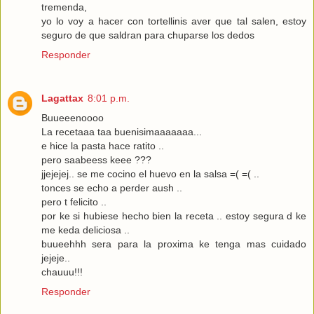
tremenda,
yo lo voy a hacer con tortellinis aver que tal salen, estoy
seguro de que saldran para chuparse los dedos
Responder
Lagattax
8:01 p.m.
Buueeenoooo
La recetaaa taa buenisimaaaaaaa...
e hice la pasta hace ratito ..
pero saabeess keee ???
jjejejej.. se me cocino el huevo en la salsa =( =( ..
tonces se echo a perder aush ..
pero t felicito ..
por ke si hubiese hecho bien la receta .. estoy segura d ke
me keda deliciosa ..
buueehhh sera para la proxima ke tenga mas cuidado
jejeje..
chauuu!!!
Responder